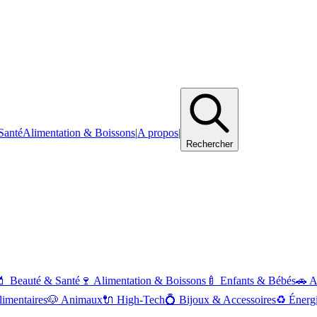
Santé
Alimentation & Boissons
|
A propos
|
Rechercher
💄
Beauté & Santé
🍷
Alimentation & Boissons
🍼
Enfants & Bébés
🚗
A
imentaires
🐶
Animaux
🔌
High-Tech
💍
Bijoux & Accessoires
♻️
Énerg