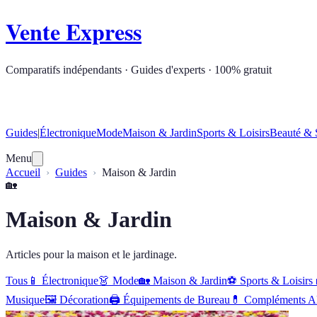
Vente Express
Comparatifs indépendants · Guides d'experts · 100% gratuit
Guides
|
Électronique
Mode
Maison & Jardin
Sports & Loisirs
Beauté & 
Menu
Accueil
Guides
Maison & Jardin
🏡
Maison & Jardin
Articles pour la maison et le jardinage.
Tous
📱
Électronique
👗
Mode
🏡
Maison & Jardin
⚽
Sports & Loisirs
Musique
🖼️
Décoration
🖨️
Équipements de Bureau
💊
Compléments Al