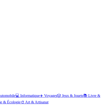
utomobile
💻
Informatique
✈️
Voyages
🎲
Jeux & Jouets
📚
Livre &
ie & Écologie
🎨
Art & Artisanat