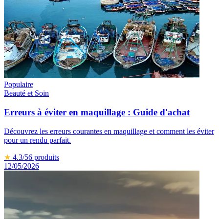
Populaire
Beauté et Soin
Erreurs à éviter en maquillage : Guide d'achat
Découvrez les erreurs courantes en maquillage et comment les éviter
pour un rendu parfait.
★
4.3
/5
6
produits
12/05/2026