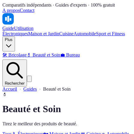
Comparatifs indépendants · Guides d'experts · 100% gratuit
A propos
Contact
Guide
Utilisation
Électroniques
Maison et Jardin
Cuisine
Automobile
Sport et Fitness
Plus
🛠️
Bricolage
💄
Beauté et Soin
💼
Bureau
Rechercher
Accueil
Guides
Beauté et Soin
💄
Beauté et Soin
Tirez le meilleur des produits de beauté.
Tous
📱
Électroniques
🏡
Maison et Jardin
🍴
Cuisine
🚗
Automobile