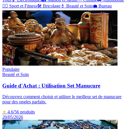
🏋️‍♂️
Sport et Fitness
🛠️
Bricolage
💄
Beauté et Soin
💼
Bureau
Populaire
Beauté et Soin
Guide d'Achat : Utilisation Set Manucure
Découvrez comment choisir et utiliser le meilleur set de manucure
pour des ongles parfaits.
★
4.6
/5
6
produits
20/05/2026