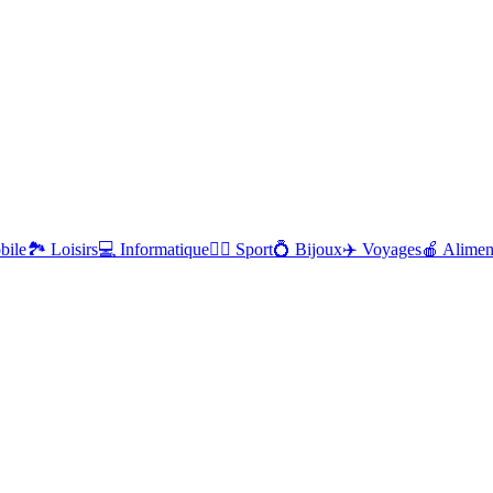
bile
🏞️
Loisirs
💻
Informatique
🏋️‍♂️
Sport
💍
Bijoux
✈️
Voyages
🍎
Alimen