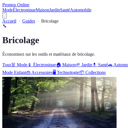
Promos Online
Mode
Électronique
Maison
Jardin
Santé
Automobile
Accueil
Guides
Bricolage
🔧
Bricolage
Économisez sur les outils et matériaux de bricolage.
Tous
👗
Mode
📱
Électronique
🏠
Maison
🌱
Jardin
💊
Santé
🚗
Automo
Mode Enfant
👜
Accessoires
🖥️
Technologie
📦
Collections