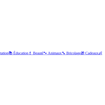
tation
📚
Éducation
💄
Beauté
🐾
Animaux
🔧
Bricolage
🎁
Cadeaux
👶