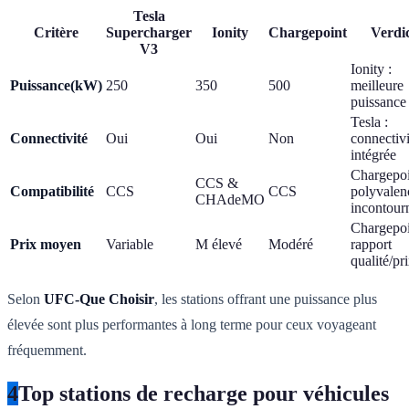
Tesla
Critère
Supercharger
Ionity
Chargepoint
Verdi
V3
Ionity :
Puissance(kW)
250
350
500
meilleure
puissance
Tesla :
Connectivité
Oui
Oui
Non
connectivi
intégrée
Chargepoi
CCS &
Compatibilité
CCS
CCS
polyvalen
CHAdeMO
incontour
Chargepoi
Prix moyen
Variable
M élevé
Modéré
rapport
qualité/pr
Selon
UFC-Que Choisir
, les stations offrant une puissance plus
élevée sont plus performantes à long terme pour ceux voyageant
fréquemment.
4
Top stations de recharge pour véhicules