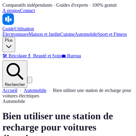
Comparatifs indépendants · Guides d'experts · 100% gratuit
A propos
Contact
Guide
Utilisation
Électroniques
Maison et Jardin
Cuisine
Automobile
Sport et Fitness
Plus
🛠️
Bricolage
💄
Beauté et Soin
💼
Bureau
Rechercher
Accueil
Automobile
Bien utiliser une station de recharge pour
voitures électriques
Automobile
Bien utiliser une station de
recharge pour voitures